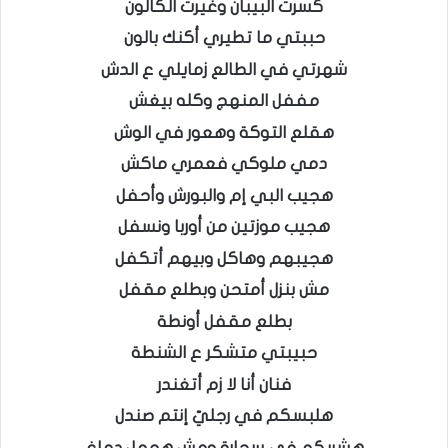
كسرت البيبان وغيرت الكالون
حببتي ما تطيري أكنك بالون
شهرتي في الطالع زمايلي ع الدش
مففل المنهج وكله بيغش
هقلع التوكة وهعور في الوش
دمي ملوكي فعمري ماكش
هجيب البي إم والبورش وأحفل
هجيب موزتين من أوربا ونسفل
هجيبهم وهاكل وبيهم أتكفل
مش بنزل أمتحن وبطلع مقفل
بطلع مقفل أونطة
حبيبتي متشكر ع الشنطة
فنان أنا لا زم أتغندر
هلبسكم في رجليّ إنتم صندل
هشربكم في سجارة ومش هعمل دماغ