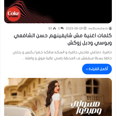
60
0
2023-08-06
ma3lumatech
كلمات اغنية مش شايفينهم حسن الشافعي
وبوسي ودبل زوكش
حاضرة..دماغي صاحبي حاضرة و السكه سالكه خضرا بـكبس و رجلي
حاطة يسطا مبقفش ف المحطة راسي عالية فوق و واصلة…
أكمل القراءة »