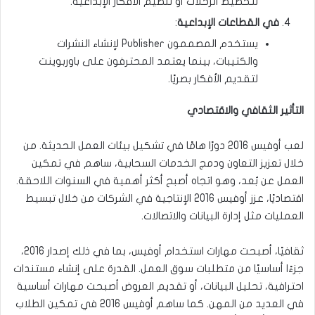
لتخطيط الرحلات أو تنظيم الأفكار الإبداعية.
في القطاعات الإبداعية
:
يستخدم المصممون Publisher لإنشاء النشرات
والكتيبات، بينما يعتمد المحترفون على باوربوينت
لتقديم الأفكار بصريًا.
التأثير الثقافي والاقتصادي
لعب أوفيس 2016 دورًا هامًا في تشكيل بيئات العمل الحديثة. من
خلال تعزيز التعاون ودمج الخدمات السحابية، ساهم في تمكين
العمل عن بُعد، وهو اتجاه أصبح أكثر أهمية في السنوات اللاحقة.
اقتصاديًا، عزز أوفيس 2016 الإنتاجية في الشركات من خلال تبسيط
العمليات مثل إدارة البيانات والاتصالات.
ثقافيًا، أصبحت مهارات استخدام أوفيس، بما في ذلك إصدار 2016،
جزءًا أساسيًا من متطلبات سوق العمل. القدرة على إنشاء مستندات
احترافية، تحليل البيانات، أو تقديم العروض أصبحت مهارات أساسية
في العديد من المهن. كما ساهم أوفيس 2016 في تمكين الطلاب