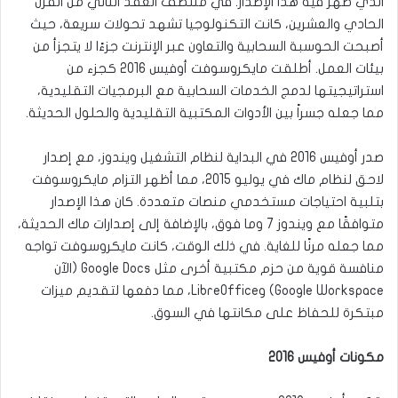
الذي ظهر فيه هذا الإصدار. في منتصف العقد الثاني من القرن
الحادي والعشرين، كانت التكنولوجيا تشهد تحولات سريعة، حيث
أصبحت الحوسبة السحابية والتعاون عبر الإنترنت جزءًا لا يتجزأ من
بيئات العمل. أطلقت مايكروسوفت أوفيس 2016 كجزء من
استراتيجيتها لدمج الخدمات السحابية مع البرمجيات التقليدية،
مما جعله جسراً بين الأدوات المكتبية التقليدية والحلول الحديثة.
صدر أوفيس 2016 في البداية لنظام التشغيل ويندوز، مع إصدار
لاحق لنظام ماك في يوليو 2015، مما أظهر التزام مايكروسوفت
بتلبية احتياجات مستخدمي منصات متعددة. كان هذا الإصدار
متوافقًا مع ويندوز 7 وما فوق، بالإضافة إلى إصدارات ماك الحديثة،
مما جعله مرنًا للغاية. في ذلك الوقت، كانت مايكروسوفت تواجه
منافسة قوية من حزم مكتبية أخرى مثل Google Docs (الآن
Google Workspace) وLibreOffice، مما دفعها لتقديم ميزات
مبتكرة للحفاظ على مكانتها في السوق.
مكونات أوفيس 2016