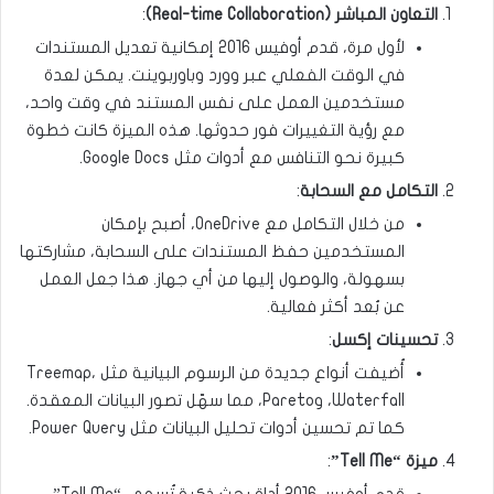
التعاون المباشر
(Real-time Collaboration)
:
لأول مرة، قدم أوفيس 2016 إمكانية تعديل المستندات
في الوقت الفعلي عبر وورد وباوربوينت. يمكن لعدة
مستخدمين العمل على نفس المستند في وقت واحد،
مع رؤية التغييرات فور حدوثها. هذه الميزة كانت خطوة
كبيرة نحو التنافس مع أدوات مثل Google Docs.
التكامل مع السحابة
:
من خلال التكامل مع OneDrive، أصبح بإمكان
المستخدمين حفظ المستندات على السحابة، مشاركتها
بسهولة، والوصول إليها من أي جهاز. هذا جعل العمل
عن بُعد أكثر فعالية.
تحسينات إكسل
:
أُضيفت أنواع جديدة من الرسوم البيانية مثل Treemap،
Waterfall، وPareto، مما سهّل تصور البيانات المعقدة.
كما تم تحسين أدوات تحليل البيانات مثل Power Query.
ميزة
“Tell Me”
:
قدم أوفيس 2016 أداة بحث ذكية تُسمى “Tell Me”،