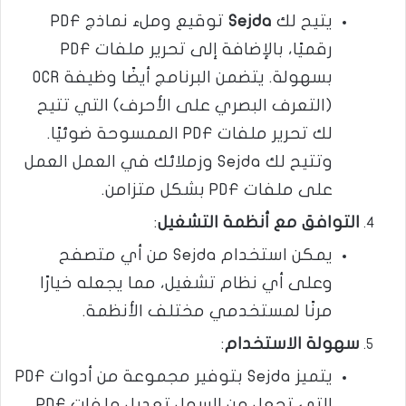
يتيح لك
Sejda
توقيع وملء نماذج PDF
رقميًا، بالإضافة إلى تحرير ملفات PDF
بسهولة. يتضمن البرنامج أيضًا وظيفة OCR
(التعرف البصري على الأحرف) التي تتيح
لك تحرير ملفات PDF الممسوحة ضوئيًا.
وتتيح لك Sejda وزملائك في العمل العمل
على ملفات PDF بشكل متزامن​​.
التوافق مع أنظمة التشغيل
:
يمكن استخدام Sejda من أي متصفح
وعلى أي نظام تشغيل، مما يجعله خيارًا
مرنًا لمستخدمي مختلف الأنظمة.
سهولة الاستخدام
:
يتميز Sejda بتوفير مجموعة من أدوات PDF
التي تجعل من السهل تعديل ملفات PDF،