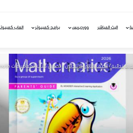
ة
البث المباشر
ووردبريس
برامج كمبيوتر
العاب كمبيوتر
 الابتدائية
/
الصف الثاني الابتدائي
/
تحميل كتاب المعاصر ماث math للصف الثاني الابتدائى لغات الترم الاول 2026 pdf