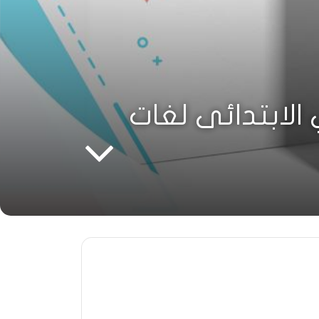
ma للصف الثاني الابتدائى لغات