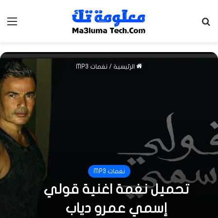
بحث عن
الق
الرئيسية
/
نغمات MP3
نغمات MP3
تحميل نغمة اغنية قولي
إسمي عمرو دياب