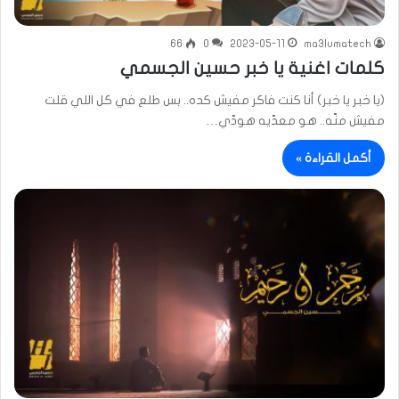
66
0
2023-05-11
ma3lumatech
كلمات اغنية يا خبر حسين الجسمي
(يا خبر يا خبر) أنا كنت فاكر مفيش كده.. بس طلع في كل اللي قلت
مفيش منّه.. هو معدّيه هودّي…
أكمل القراءة »