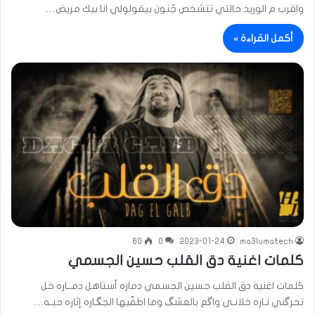
واقرب م الوريد حالتي تتشخص جُنون بيقولولي انا بيك مريض…
أكمل القراءة »
60
0
2023-01-24
ma3lumatech
كلمات اغنية دق القلب حسين الجسمي
كلمات اغنية دق القلب حسين الجسمي دماره أستاهل دمــاره خل
تحرگني نـاره خلانـي واگع بالعشگ وما اطفّيها الجگـاره إثاره حبـه…