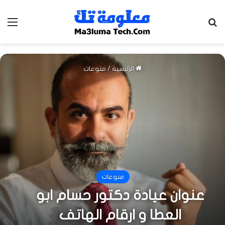
بحث عن
الق
الرئيسية
/
منوعات
منوعات
عنوان عيادة دكتور حسام ابو
العطا و ارقام الهاتف