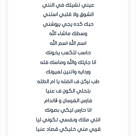
عيني تشيلك في النني
الشوق ولا قلبي استني
حبك كده يجي يروشني
وسطك ماشاء الله
اسم الله اسم الله
حاسب للكعب يخونك
انا جايلك والله وماسك فله
وردايه واتنين لعيونك
طب نركن ف الضله يا ام الطله
بتحلي الكون ف عنيا
فارس الفرسان و ڤاندام
انا حارس ليكي بصونك
انتي ملاك ونفسي تكوني ليا
قربي مني خليكي قصاد عنيا