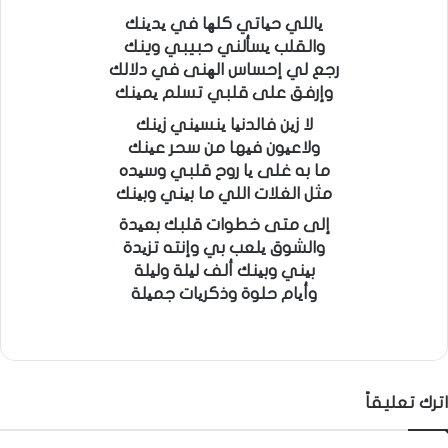
یاللي حیاتي كلھا في یدینك
والقلب یسألني حبيبي وينك
رجع لي إحساس الھنى في دلالك
وإرفق على قلبي تسلم یمینك
لا زین فالدنیا ینسیني زینك
ولاعیون فیها من سحر عینك
ما به غلى یا روح قلبي وسیده
مثل الغلات اللي ما بیني وبینك
إلى متى خطوات قلبك بعیدة
والشوق یلعب بي وإنته تزیدة
بیني وبینك ألف لیلة ولیلة
وأیام حلوة وذكریات جمیلة
اترك تعليقاً