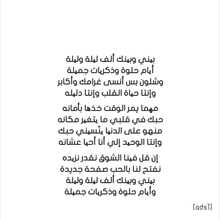
بیني وبینك ألف لیلة ولیلة
أیام حلوة وذكریات جمیلة
وشلون بس أنسى غرامك وأكابر
وإنتا حیاة القلب وإنتا دلیله
مھما يمر الوقت خذھا بأمانه
حبك في قلبي ما یتغیر مكانه
منهو على الدنیا ینّسیني حبك
وإنتا الوحید إلي أنا أحیا عشانه
إن قل فینا الشوق نقدر نزیده
نفتح لنا بالحب صفحة جديدة
بیني وبینك ألف لیلة ولیلة
وأیام حلوة وذكریات جمیلة
[ads1]