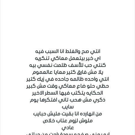
انتي صح والغلط انا السبب فيه
اي خير بيتعمل معاكي تنكريه
كنتي حب للأسف ظلمت نفسي بيه
يلا مش فارق كتير معايا عالعموم
انتي واحده ظالمه جاحده في زيك كتير
حظي حلو ضاع معاكي وقت مش كبير
الحكايه يتكتب فيها السطر الاخير
ذكري مش هحب تاني افتكرها يوم
سايب
من انهارده انا بقيت مليش حبايب
ملوش لزوم عتاب خلاص
عادي
ايه يعني صفحه سودة راحت من حياتي