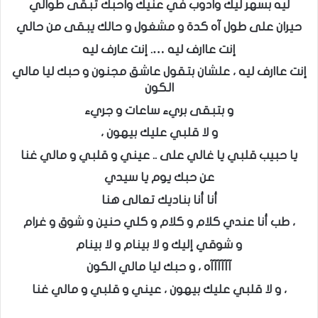
ليه بسهر ليك وادوب في عنيك واحبك تبقى طوالي
حيران على طول آه كدة و مشغول و حالك يبقى من حالي
إنت عاارف ليه …. إنت عارف ليه
إنت عاارف ليه ، علشان بتقول عاشق مجنون و حبك ليا مالي
الكون
و بتبقى بريء ساعات و جريء
و لا قلبي عليك بيهون ،
يا حبيب قلبي يا غالي على .. عيني و قلبي و مالي غنا
عن حبك يوم يا سيدي
أنا أنا بناديك تعالى هنا
، طب أنا عندي كلام و كلام و كلي حنين و شوق و غرام
و شوقي إليك و لا بينام و لا بينام
آآآآآآه ، و حبك ليا مالي الكون
، و لا قلبي عليك بيهون ، عيني و قلبي و مالي غنا