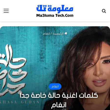
بحث عن
الق
الرئيسية
/
انغام
انغام
كلمات اغنية حالة خاصة جدا
انغام