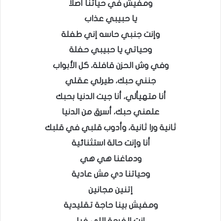
ومفيش في حياتنا أصلاً
يا حبيبي عذاب
وإنت جنبي حاسه إني طفلة
وحياتي يا حبيبي حفلة
وفي وش الحزن قافلة، كل الأبواب
جنني حبك، طيرلي عقلي
أنا متهيألي، أنا جيت الدنيا بحبك
علمني حبك، أسرق من الدنيا
ثانية ورا ثانية، وأدوب قلبي في قلبك
أنا وإنت حالة استثنائية
ودماغنا هي هي
وحياتنا دي مش عادية
إتنين مجانين
ومفيش بينا حاجة تقليدية
إنت الفرحة اللي فيا