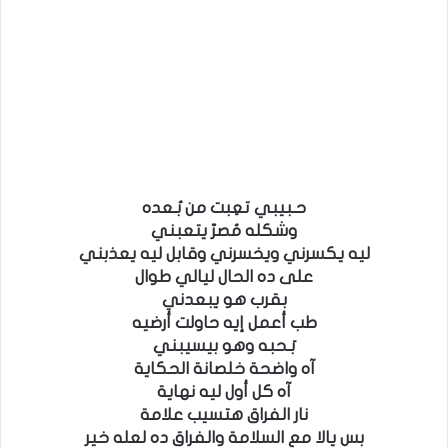
حـبيبي تعِبت من بُـعده
وشكله مُصرّ يتعبني
ليه يكسرني ويخسرني وقابل ليه يعذبني
على ده الحال ليالي طوال
بقرب هو يبعدني
طب أعمل إيه حاولت أرضيه
بَـحبه وهو بيسيبني
آه واضحة خلصانة الحكاية
آه كل أول ليه نهاية
نار الفراق هتسيب علامة
بس يالا مع السلامة والفراق ده لعله خير