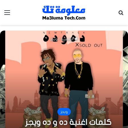
بحث عن
الق
الرئيسية
/
ويجز
ويجز
كلمات اغنية ده و ده ويجز