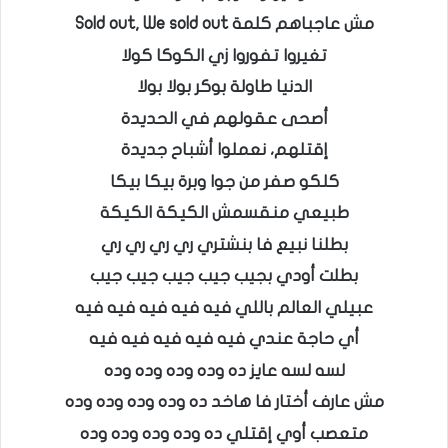
مش عاجباهم كلمة Sold out, We sold out
تغيروا تفوروا زي الكوكا كولا
الدنيا طاولة بوكر بولا بولا
أصحى عقولهم في الحديدة
إقتلهم، نعملوا أشباح جديدة
كلكو صفر من جوا وبرة بيكا بيكا
طبيعي منقسمش الكيكة الكيكة
بطلنا نبيع فا بنشتري ري ري ري ري
بطلت أودي بجيب جيب جيب جيب جيب
عبيلي العالم باللي فيه فيه فيه فيه فيه
أي حاجة عندي فيه فيه فيه فيه فيه
لسه لسه عايز ده وده وده وده وده
مش عارف أختار فا هاخد ده وده وده وده وده
متعصب أوي إقتلي ده وده وده وده وده