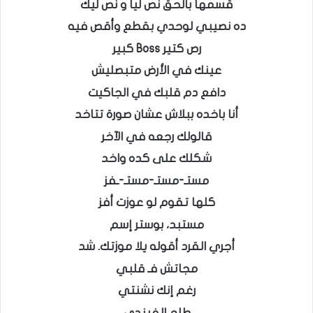
قسمها بالحق نص ليا و نص ليك
ده نصيبي لوحدي بقطع وأقص فيه
رص كتير Boss كبير
عينك في الأرض متبصليش
دافع دم قلبك في الجاكيت
أنا باخده ببلاش عشان صورة تتاخد
قالولك رجعه في الآخر
شكلك على كده واخد
مستـ-مستـ-مستـ-ـفز
كلها تقوم لو عوزت أفز
مستبد، بوستر إسم
أجري القرد أقوله يلا موزتك. شد
مجاتش فـ قلبي
رغم إنك نشنتي
طلع الفيندي