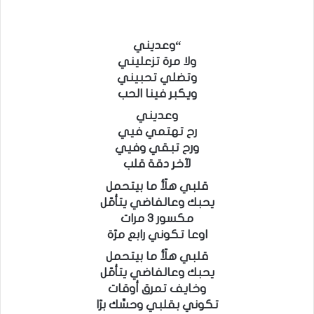
“وعديني
ولا مرة تزعليني
وتضلي تحبيني
ويكبر فينا الحب
وعديني
رح تهتمي فيي
ورح تبقي وفيي
لآخر دقة قلب
قلبي هلّأ ما بيتحمل
يحبك وعالفاضي يتأمّل
مكسور ٣ مرات
اوعا تكوني رابع مرّة
قلبي هلّأ ما بيتحمل
يحبك وعالفاضي يتأمّل
وخايف تمرق أوقات
تكوني بقلبي وحسِّك برّا