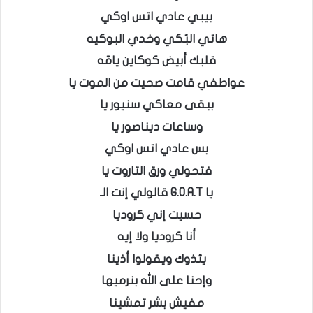
بيبي عادي اتس اوكي
هاتي البُكي وخدي البوكيه
قلبك أبيض كوكاين يامّه
عواطفي قامت صحيت من الموت يا
ببقى معاكي سنيور يا
وساعات ديناصور يا
بس عادي اتس اوكي
فتحولي ورق التاروت يا
يا G.O.A.T قالولي إنت الـ
حسيت إني كروديا
أنا كروديا ولا إيه
يئذوك ويقولوا أذينا
وإحنا على الله بنرميها
مفيش بشر تمشينا