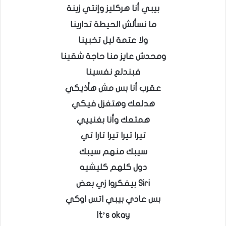
بيبي أنا هركليز وإنتي زينة
ما نسألش الحيطة تدارينا
ولا عتمة ليل تخبينا
ومحدش عايز منا حاجة شقينا
فبندلع نفسينا
عقرب أنا بس مش هأذيكي
هدلعك وهتغزل فيكي
همتعك وأنا بغنييي
تيرا تيرا تيرا تارا تي
سيبك منهم سيبك
دول كلهم كليشيه
Siri بيفكروا زي بعض
بس عادي بيبي اتس اوكي
It’s okay