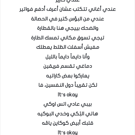
عندي أغاني تتكتب عشان أعرف أدفع فواتير
عندي من البؤس كتير في الحصالة
والضحك بييجي هنا بالقطارة
تيجي تسوق مكاني تمسك الطارة
مفيش أسفلت الظلط يعطلك
وأنا دايماً دايماً بالليل
دماغي تقسم فريقين
يعاركوا بعض كاراتيه
لكن تقريباً دول النفسين، فا
It’s okay
بيبي عادي اتس اوكي
هاتي البُكي وخدي البوكيه
قلبك أبيض كوكاين يامّه
It’s okay