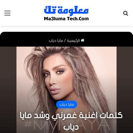
بحث عن
الق
الرئيسية
/
مايا دياب
مايا دياب
كلمات اغنية غمرني وشد مايا
دياب