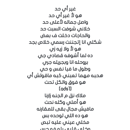
غير أي حد
هو لأ غير أي حد
واصل جماله لأعلى حد
خلاني شوفت السبت حد
والحاجات دخلت ف بعض
شكلي انا إتجننت رسمي خلاص بجد
هو لأ ولا زيه زي
ده لما أشوفه قصادي جي
بروحله انا وبجريله جري
وطول ما فيا نفس و حي
هحبه مهما تعبني حُبه ماقولش أي
هو فوق والكل تحت
[ads1]
ملاك نزل م الجنه زارنا
هو أصلي وكله نحت
مافيش مجال بقى للمقارنه
هو ده اللي لوحده بس
مخلي عيني عليه تبص
وخلى قلبي بلهفه حس