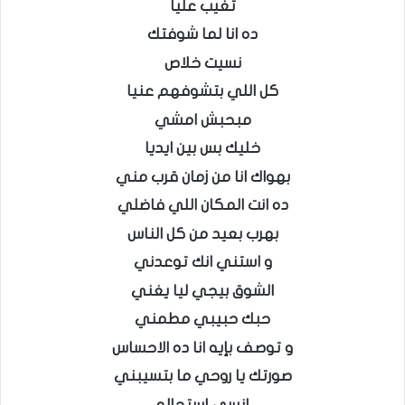
تغيب عليا
ده انا لما شوفتك
نسيت خلاص
كل اللي بتشوفهم عنيا
مبحبش امشي
خليك بس بين ايديا
بهواك انا من زمان قرب مني
ده انت المكان اللي فاضلي
بهرب بعيد من كل الناس
و استني انك توعدني
الشوق بيجي ليا يغني
حبك حبيبي مطمني
و توصف بإيه انا ده الاحساس
صورتك يا روحي ما بتسيبني
انسي استحاله