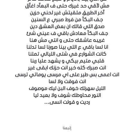
مش لآقي حد غيرك حتى ف البعآد اغآزل
آخر الطريق ملقيتش غير لحني حزين
جف البكآ من فرط صبري ع السنين
صدق اللي قالك ان بعض العشق دين
جف البكآ معادش باقي ف عيني شئ
غريبه عاشقك حتى و انتي مش هنا
انا لسا باقي ع اللي بينا صورنا لسا تدلنا
كانت الشوارع في شتى الليالي تملنا
قلبي متيم بيكي و يشهد عليا ربنا
انت صبرك كله خير انت حزنك ابقى غير
انت اعمى بس طير على اي مرسى يوماتي ترسى
انت فوقت ولا لسا
الليل سهرلك خوف البن ليك موصوف
النور محاوطك شوف ولا بعيد ليا
رديت و قولت انسى…
إتبعنا