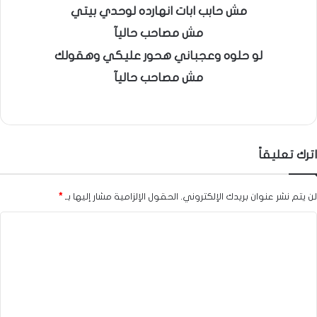
مش حابب ابات انهارده لوحدي بيتي
مش مصاحب حاليآ
لو حلوه وعجباني هحور عليكي وهقولك
مش مصاحب حاليآ
اترك تعليقاً
لن يتم نشر عنوان بريدك الإلكتروني.
الحقول الإلزامية مشار إليها بـ
*
ا
ل
ت
ع
ل