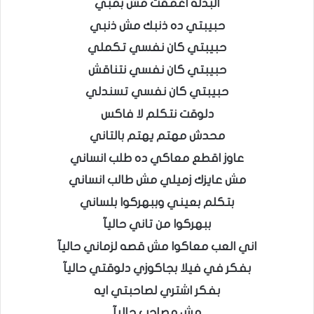
البدله اغمقت مش بمبي
حبيبتي ده ذنبك مش ذنبي
حبيبتي كان نفسي تكملي
حبيبتي كان نفسي نتناقش
حبيبتي كان نفسي تسندلي
دلوقت نتكلم لا فاكس
محدش مهتم يهتم بالتاني
عاوز اقطع معاكي ده طلب انساني
مش عايزك زميلي مش طالب انساني
بتكلم بعيني وببهركوا بلساني
ببهركوا من تاني حاليآ
اني العب معاكوا مش قصه لزماني حاليآ
بفكر في فيلا بجاكوزي دلوقتي حاليآ
بفكر اشتري لصاحبتي ايه
مش مصاحب حاليآ