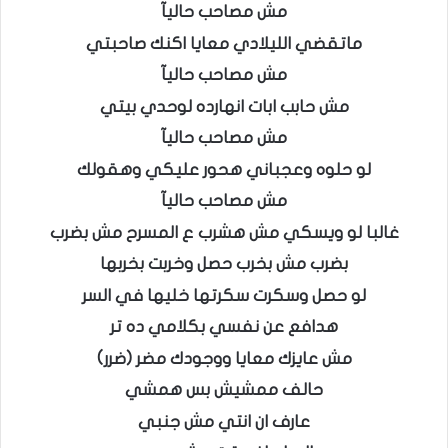
مش مصاحب حاليآ
ماتقضي الليلادي معايا اكنك صاحبتي
مش مصاحب حاليآ
مش حابب ابات انهارده لوحدي بيتي
مش مصاحب حاليآ
لو حلوه وعجباني هحور عليكي وهقولك
مش مصاحب حاليآ
غالبا لو ويسكي مش هشرب ع المسرح مش بضرب
بضرب مش بخرب حصل وخربت بخربها
لو حصل وسكرت سكرتها خليها في السر
هدافع عن نفسي بكلامي ده تر
مش عايزك معايا ووجودك مضر (ضرر)
حالف ممشيش بس همشي
عارف ان انتي مش جنبي