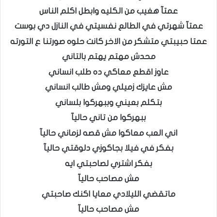
عمتآ هغيب من الكليه وابطل اكلم الناس
عمتآ شهرتي في الطالع نفسيتي في النازل دي بوست
عمتا حبيبتي متشكر من الاخر كانت حلوه صورتنا ع التورته
محدش مهتم يهتم بالتاني
عاوز اقطع معاكي ده طلب انساني
مش عايزك زميلي ومش طالب انساني
بتكلم بعيني وببهركوا بلساني
ببهركوا من تاني حاليآ
اني العب معاكوا مش قصه لزماني حاليآ
بفكر في فيلا بجاكوزي دلوقتي حاليآ
بفكر اشتري لصاحبتي ايه
مش مصاحب حاليآ
ماتقضي الليلادي معايا اكنك صاحبتي
مش مصاحب حاليآ