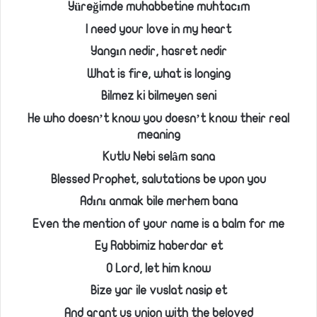
Yüreğimde muhabbetine muhtacım
I need your love in my heart
Yangın nedir, hasret nedir
What is fire, what is longing
Bilmez ki bilmeyen seni
He who doesn’t know you doesn’t know their real
meaning
Kutlu Nebi selâm sana
Blessed Prophet, salutations be upon you
Adını anmak bile merhem bana
Even the mention of your name is a balm for me
Ey Rabbimiz haberdar et
O Lord, let him know
Bize yar ile vuslat nasip et
And grant us union with the beloved