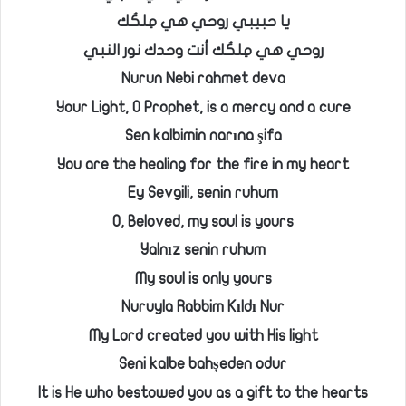
يا حبيبي روحي هي مِلكُك
روحي هي مِلكُك أنت وحدك نور النبي
Nurun Nebi rahmet deva
Your Light, O Prophet, is a mercy and a cure
Sen kalbimin narına şifa
You are the healing for the fire in my heart
Ey Sevgili, senin ruhum
O, Beloved, my soul is yours
Yalnız senin ruhum
My soul is only yours
Nuruyla Rabbim Kıldı Nur
My Lord created you with His light
Seni kalbe bahşeden odur
It is He who bestowed you as a gift to the hearts