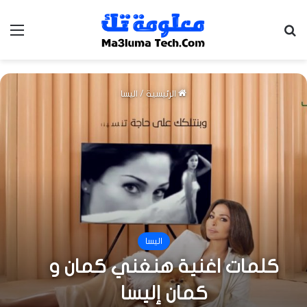
بحث عن
الق
الرئيسية
/
اليسا
اليسا
كلمات اغنية هنغني كمان و
كمان إليسا