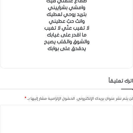
طمّاع علّقني فيك
وامشي بشراييني
بتريد روحي لعطيك
وانتَ حبّ عطيني
لا تغيب عنّي لا تغيب
ما اقدر على غيابك
والشوق والقلب يصيح
يدقدق على بوابك
اترك تعليقاً
لن يتم نشر عنوان بريدك الإلكتروني.
الحقول الإلزامية مشار إليها بـ
*
ا
ل
ت