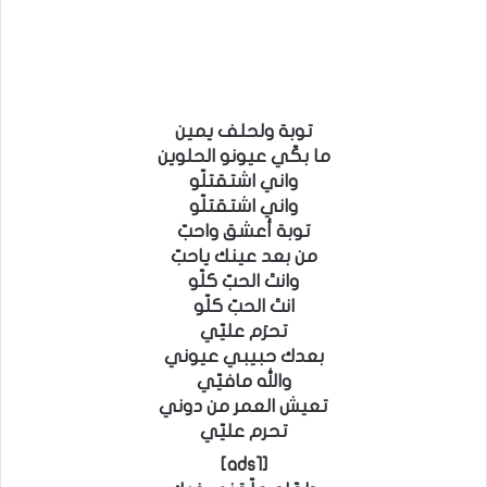
توبة ولحلف يمين
ما بكّي عيونو الحلوين
واني اشتقتلّو
واني اشتقتلّو
توبة أعشق واحبّ
من بعد عينك ياحبّ
وانتَ الحبّ كلّو
انتَ الحبّ كلّو
تحرَم عليّي
بعدك حبيبي عيوني
والله مافيّي
تعيش العمر من دوني
تحرم عليّي
[ads1]