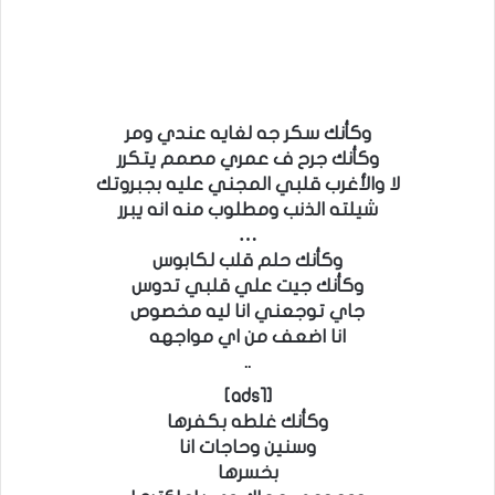
وكأنك سكر جه لغايه عندي ومر
وكأنك جرح ف عمري مصمم يتكرر
لا والأغرب قلبي المجني عليه بجبروتك
شيلته الذنب ومطلوب منه انه يبرر
…
وكأنك حلم قلب لكابوس
وكأنك جيت علي قلبي تدوس
جاي توجعني انا ليه مخصوص
انا اضعف من اي مواجهه
..
[ads1]
وكأنك غلطه بكفرها
وسنين وحاجات انا
بخسرها