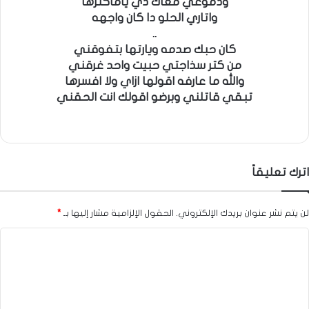
ودموعي معاك دي ياماكترها
واتاري الحلو دا كان واجهه
..
كان حبك صدمه ويارتها بتفوقني
من كتر سذاجتي حبيت واحد غرقني
والله ما عارفه اقولها ازاي ولا افسرها
تبقي قاتلني وبرضو اقولك انت الحقني
اترك تعليقاً
لن يتم نشر عنوان بريدك الإلكتروني.
الحقول الإلزامية مشار إليها بـ
*
ا
ل
ت
ع