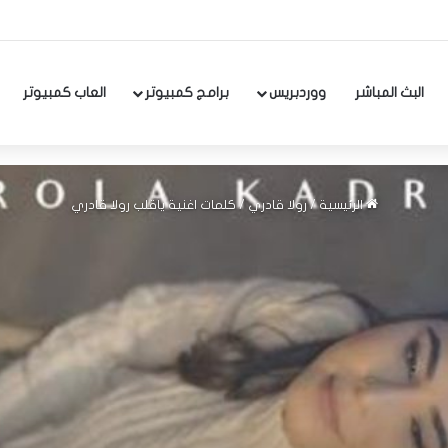
البث المباشر
ووردبريس
برامج كمبيوتر
العاب كمبيوتر
الرئيسية
/
رولا قادري
/
كلمات اغنية ياقلب رولا قادري