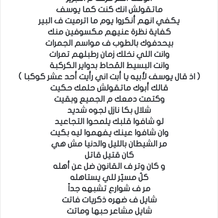
ماتقولش انك كنت كما يوسف
يكفي انهم أنكروا يوم ما اترميت ف البير
كفاية نظرة عنيهم مكسوفين منك
بيحدفوك بالطوب ف مواسم الجمرات
وانت اللي نخلك زمان رطبلهم تمرات
وانت البسيط المُحاط بدواير الكركبة
( اذ قال يوسف لأبيه يا أبت اني رأيت أحد عشر كوكبا )
قالك أبوك ماتقولش حلمك حكيت
وكتمت دمعك م الجميع وبقيت
شلال بكا نازل لجوه شديد
لو شافوا قلبك يلمحوا التجاعيد
وان شافوا عينك يفهموا ليه بكيت
مر الشيطان بالليل والدنيا مش هي
كان قتيل قاتل
و كان وتر ف القانون ضل عن أهله
كلٌ مسيّر للي يستاهله
مر ف شوارع تشبهه جداً
شايل ف ضهره ذكريات فاتت
شايل مشاعر حبها وماتت