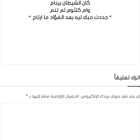
كان الشيطان بينام
وام كلثوم لم تنم
” جددت حبك ليه بعد الفؤاد ما ارتاح “
اترك تعليقاً
لن يتم نشر عنوان بريدك الإلكتروني.
الحقول الإلزامية مشار إليها بـ
*
ا
ل
ت
ع