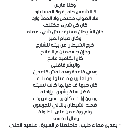
وكنا مارس
لا الشمس حامية ولا المسا بارد
فلا الصواب محتمل ولا الخطأ وارد
كان كل شيء مختلف
كان الشيطان معترف بكل شيء عمله
وكان صباح الخير
خرج الشيطان من بيته للشارع
وكإن جسمه بُن م الفاتح
كان الكافيه فاتح
والبشر قافلين
وهي قاعدة وهما مش قاعدين
اخر لقا بينهم قتلها وقتلته
كان حبها ف غيابها كانت نسيته
فضل سنة يشربها بإرادته
وبدون إرادته كان بينسى قهوته
ضحك الشيطان بالتالي للجرسون
ولم ورقه من على الطاولة
وقال لنفسه :
” بعدين معاك طيب ، ماخلصنا م السيرة ، هنعيد لامتى