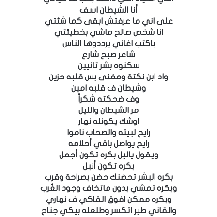
أنا الشيطان اسف
على اني ما عرفتش ابقى كما شئتي
انا شخص صالح ماشي بخطيئتي
باكتب اغاني يرددوها الناس
شاعر صبح شارع
سكنوه بشر تانيين
واد ابن نكتة ومغنى بس قلبه حزين
وشيطان ف قلبه امين
وف ضحكته شكراً
مر الشيطان والليل
اوشك يكونله نهار
رايح لبيته والصحاب ناموا
رايح يواصل باقي أحلامه
ويقول ياليل بكره تكون أجمل
بكره تكون أنبل
بكره البشر تحضنك حضن بصراحة وقرب
وبكره تمشي بدون ماتخاف وجود الغُرب
وبكره ممكن افوق القاكي ف نهاري
والقاني طير اتكسر وطلعله بيكي جناح