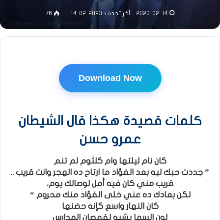
2023-02-14
آخر تحديث: 2023-02-14
76
Download Now
كلمات قصيدة هكذا قال الشيطان
عمرو حسن
كان نام ليلتها وام كلثوم لم تنم
” جددت حبك ليه بعد الفؤاد ما ارتاح ده الهجر وانت قريب ..
قريب مني كان فيه أمل لوصالك يوم،
لكن بعادك ده عني خلى الفؤاد منك محروم “
كان النهار واسع كإنه حضنها
لون السما يشبه لقمصان المدارس