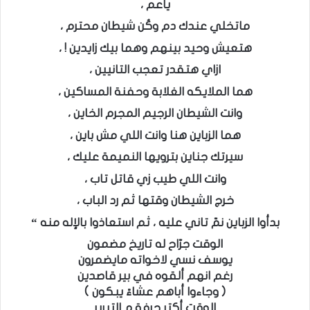
ياعم ،
ماتخلي عندك دم وكُن شيطان محترم ،
هتعيش وحيد بينهم وهما بيك زايدين ! ،
ازاي هتقدر تعجب التانيين ،
هما الملايكه الغلابة وحفنة المساكين ،
وانت الشيطان الرجيم المجرم الخاين ،
هما الزباين هنا وانت اللي مش باين ،
سيرتك جناين بترويها النميمة عليك ،
وانت اللي طيب زي قاتل تاب ،
خرج الشيطان وقتها ثم رد الباب ،
بدأوا الزباين نمّ تاني عليه ، ثم استعاذوا بالإله منه “
الوقت جرّاح له تاريخ مضمون
يوسف نسي لاخواته مايضمرون
رغم انهم ألقوه في بير قاصدين
( وجاءوا أباهم عشاءً يبكون )
الوقت أكتر حرفة م التبرير