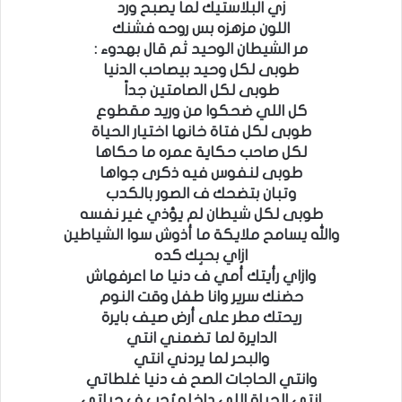
زي البلاستيك لما يصبح ورد
اللون مزهزه بس روحه فشنك
مر الشيطان الوحيد ثم قال بهدوء :
طوبى لكل وحيد بيصاحب الدنيا
طوبى لكل الصامتين جداً
كل اللي ضحكوا من وريد مقطوع
طوبى لكل فتاة خانها اختيار الحياة
لكل صاحب حكاية عمره ما حكاها
طوبى لنفوس فيه ذكرى جواها
وتبان بتضحك ف الصور بالكدب
طوبى لكل شيطان لم يؤذي غير نفسه
والله يسامح ملايكة ما أذوش سوا الشياطين
ازاي بحبِك كده
وازاي رأيتك أمي ف دنيا ما اعرفهاش
حضنك سرير وانا طفل وقت النوم
ريحتك مطر على أرض صيف بايرة
الدايرة لما تضمني انتي
والبحر لما يردني انتي
وانتي الحاجات الصح ف دنيا غلطاتي
انتي الحياة اللي داخله بُحب ف حياتي