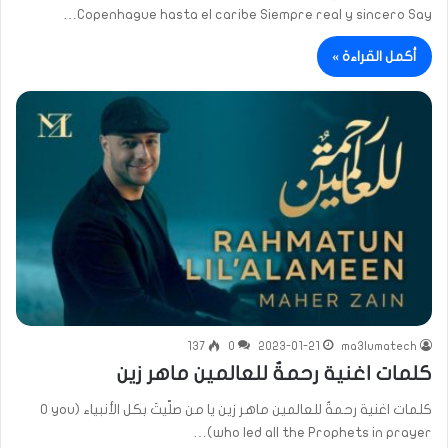
Copenhague hasta el caribe Siempre real y sincero Say…
أكمل القراءة »
137
0
2023-01-21
ma3lumatech
كلمات اغنية رحمةٌ للعالمين ماهر زين
كلمات اغنية رحمةٌ للعالمين ماهر زين يا من صلّيتَ بكل الأنبياء (O you
who led all the Prophets in prayer)…