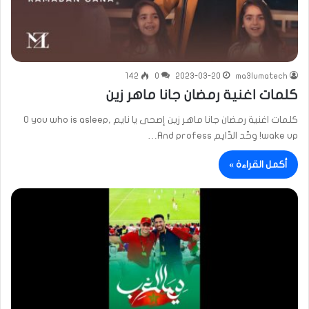
142
0
2023-03-20
ma3lumatech
كلمات اغنية رمضان جانا ماهر زين
كلمات اغنية رمضان جانا ماهر زين إصحى يا نايم O you who is asleep,
wake up! وحّد الدّايم And profess…
أكمل القراءة »