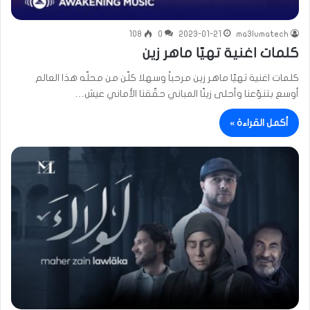
108
0
2023-01-21
ma3lumatech
كلمات اغنية تهيّا ماهر زين
كلمات اغنية تهيّا ماهر زين مرحباً وسهلا كلّن من محلّه هذا العالم
أوسع بتنوّعنا وأحلى زينّا المباني حقّقنا الأماني عيش…
أكمل القراءة »