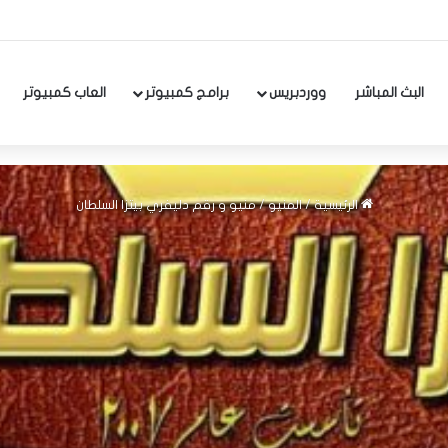
البث المباشر
ووردبريس
برامج كمبيوتر
العاب كمبيوتر
الرئيسية
/
المنيو
/
منيو و رقم دليفري بيتزا السلطان