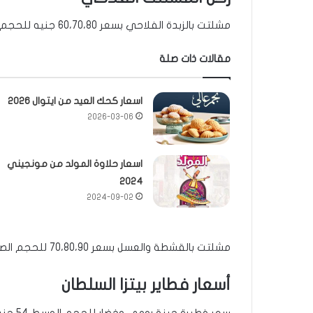
مشلتت بالزبدة الفلاحي بسعر 60،70،80 جنيه للحجم الصغير والوسط والكبير على التوالي.
مقالات ذات صلة
اسعار كحك العيد من ايتوال 2026
2026-03-06
اسعار حلاوة المولد من مونجيني
2024
2024-09-02
مشلتت بالقشطة والعسل بسعر 70،80،90 للحجم الصغير والوسط والكبير على التوالي.
أسعار فطاير بيتزا السلطان
سعر فطيرة جبنة رومي وخضار للحجم الوسط 54 جنيه.