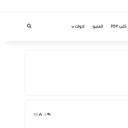
بحث عن
كتب PDF
المنيو
ادوات
69
0