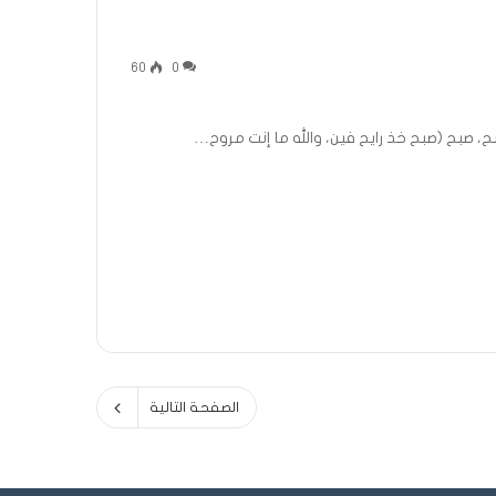
60
0
ح، صبح (صبح خذ رايح فين، والله ما إنت مروح…
الصفحة التالية