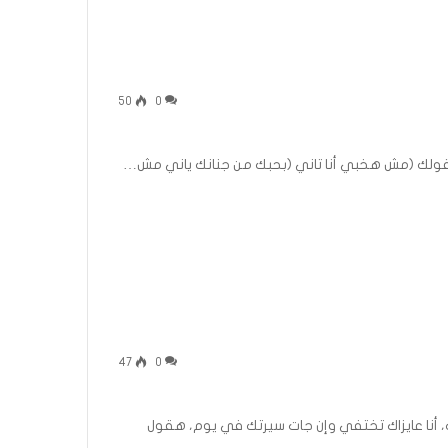
50
0
(هقولك (مش هخبي أنا تاني (بحبك من جنانك ياني مش…
47
0
، أنا عايزاك تختفي وإن جات سيرتك في يوم، هقول