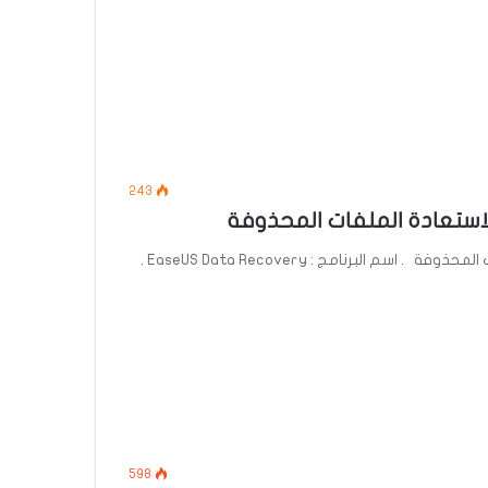
243
تحميل برنامج EaseUS Data Recovery لاستعادة الملفات المحذوفة . اسم البرنامج : EaseUS Data Recovery .
598