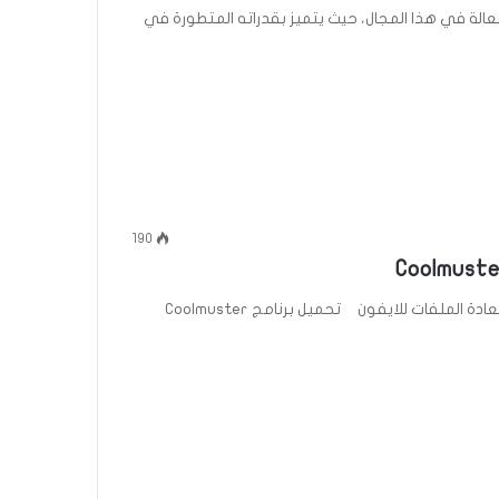
Comf يعتبر من الحلول الفعالة في هذا المجال، حيث يتميز بقدراته المتطورة في
190
تحميل برنامج Coolmuster iPhone Data Recovery لاستعادة الملفات للايفون تحميل برنامج Coolmuster