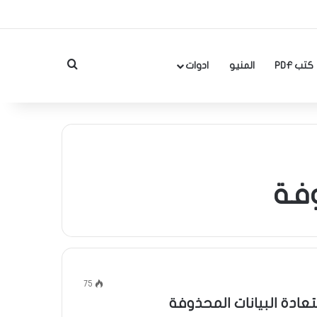
بحث عن
كتب PDF
المنيو
ادوات
وفة
75