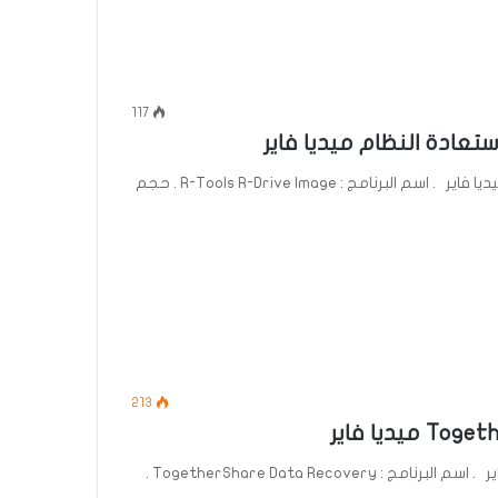
117
تحميل برنامج R-Tools R-Drive Image لاستعادة النظام ميديا فاير . اسم البرنامج : R-Tools R-Drive Image . حجم
213
تحميل برنامج TogetherShare Data Recovery ميديا فاير . اسم البرنامج : TogetherShare Data Recovery .