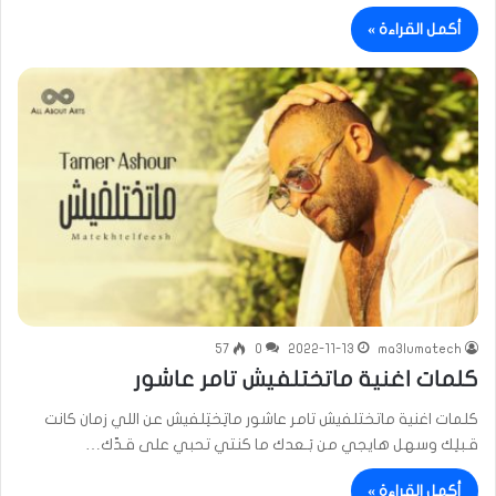
أكمل القراءة »
57
0
2022-11-13
ma3lumatech
كلمات اغنية ماتختلفيش تامر عاشور
كلمات اغنية ماتختلفيش تامر عاشور ماتِختِلفيش عن اللي زمان كانت
قـبلِك وسهل هايجي من بَـعدك ما كنتي تحبي على قـدّك…
أكمل القراءة »