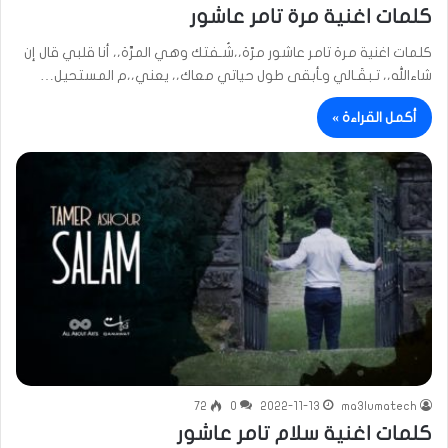
كلمات اغنية مرة تامر عاشور
كلمات اغنية مرة تامر عاشور مرّة،،شُـفتك وهي المرَّة،، أنا قلبي قال إن
شاءالله،، تـبقَـالي وـأبقى طول حياتي معاك،، يعني،،م المستحيل…
أكمل القراءة »
72
0
2022-11-13
ma3lumatech
كلمات اغنية سلام تامر عاشور