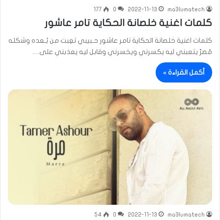
177
0
2022-11-13
ma3lumatech
كلمات اغنية خلصانة الحكاية تامر عاشور
كلمات اغنية خلصانة الحكاية تامر عاشور حـبيبي تعِبت من بُـعده وشكله
مُصرّ يتعبني ليه يكسرني ويخسرني وقابل ليه يعذبني على…
أكمل القراءة »
54
0
2022-11-13
ma3lumatech