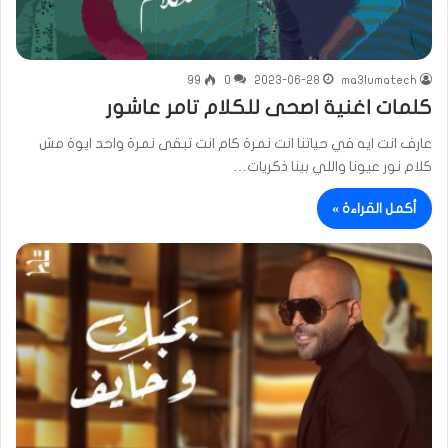
99
0
2023-06-28
ma3lumatech
كلمات اغنية اصحى للكلام تامر عاشور
عارف انت ايه في حياتنا انت نمرة كام انت تبقى نمرة واحد ايوة مش
كلام نور عيونا واللي بينا ذكريات…
أكمل القراءة »