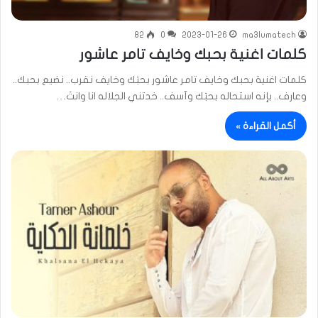
82
0
2023-01-26
ma3lumatech
كلمات اغنية بحبك وخايف تامر عاشور
كلمات اغنية بحبك وخايف تامر عاشور بحبَك وخايف نقرب.. نضيع بحبك..
وعارف.. بإنه استحاله بحبَك وآسف.. خدتني الجلاله انا وانتَ…
أكمل القراءة »