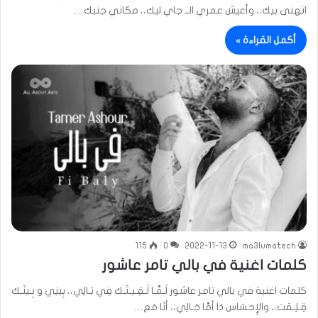
اتهنى بيك،، وأعيش عمري الــ جاي ليك،، مكاني جنبك…
أكمل القراءة »
115
0
2022-11-13
ma3lumatech
كلمات اغنية في بالي تامر عاشور
كلمات اغنية في بالي تامر عاشور لَـمَّـا لَـقِـيـتَـك فِي بَـالِي،، بِينِي و بِـينَـك
قِـلِـقت،، والإِحسَاس دَا أمَّا جَـالِي،، أنَا مَع…