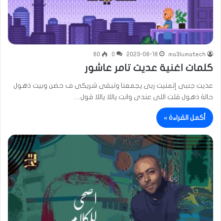
60
0
2023-08-18
ma3lumatech
كلمات اغنية عديت تامر عاشور
عديت جنبى إتمنيت ربى يجمعنا وتبقى شريكى ف حضن وبيت ذهول
حالة ذهول قلت اللى عندى وانت ياللا ياللا قول…
أكمل القراءة »