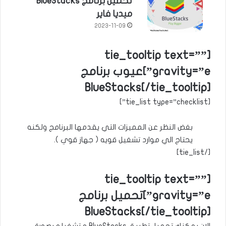
تحميل برنامج BlueStacks
ميديا فاير
2023-11-09
[tie_tooltip text=””
gravity=”e”]عيوب برنامج
BlueStacks[/tie_tooltip]
[tie_list type=”checklist”]
بغض النظر عن المميزات التي يقدمها البرنامج ولكنه
يحتاج الي موارد تشغيل قويه ( جهاز قوي ).
[/tie_list]
[tie_tooltip text=””
gravity=”e”]تحميل برنامج
BlueStacks[/tie_tooltip]
الان يمكنك تحميل تطبيق BlueStacks و تشغيله بصورة