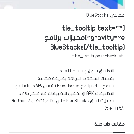
محاكي BlueStacks
[tie_tooltip text=””
gravity=”e”]مميزات برنامج
BlueStacks[/tie_tooltip]
[tie_list type=”checklist”]
التطبيق سهل و بسيط للغايه.
يمكنك استخدام البرنامج بطريقة مجانية.
يسمح اليك برنامج BlueStacks تشغيل كافه الالعاب و
التطبيقات APK او تحميل التطبيقات من متجر بلاي.
يعمل تطبيق BlueStacks علي نظام تشغيل Android 7.
[/tie_list]
مقالات ذات صلة