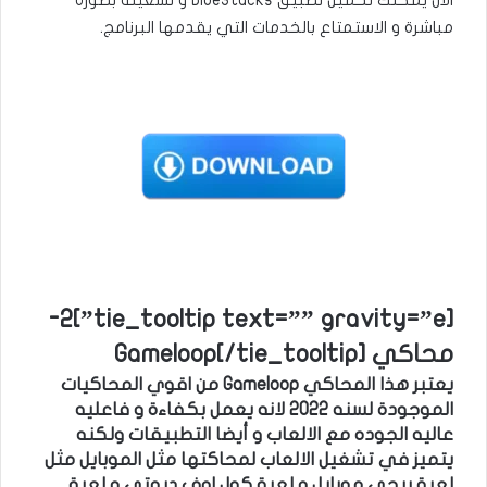
مباشرة و الاستمتاع بالخدمات التي يقدمها البرنامج.
[tie_tooltip text=”” gravity=”e”]2-
محاكي Gameloop[/tie_tooltip]
يعتبر هذا المحاكي Gameloop من اقوي المحاكيات
الموجودة لسنه 2022 لانه يعمل بكفاءة و فاعليه
عاليه الجوده مع الالعاب و أيضا التطبيقات ولكنه
يتميز في تشغيل الالعاب لمحاكتها مثل الموبايل مثل
لعبة ببجي موبايل و لعبة كول اوف ديوتي و لعبة