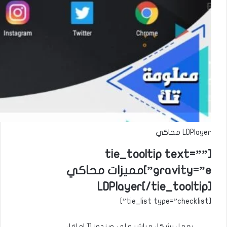
LDPlayer محاكي
[tie_tooltip text=””
gravity=”e”]مميزات محاكي
LDPlayer[/tie_tooltip]
[tie_list type=”checklist”]
يعمل بشكل مباشر علي ويندوز 11 او اقل.