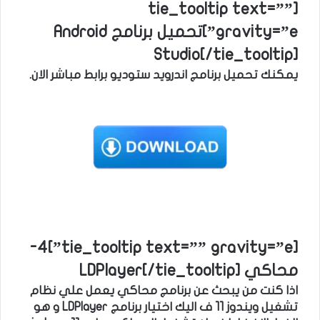
[tie_tooltip text=””
gravity=”e”]تحميل برنامج Android
Studio[/tie_tooltip]
يمكنك تحميل برنامج اندرويد ستوديو برابط مباشر الان.
[tie_tooltip text=”” gravity=”e”]4-
محاكي LDPlayer[/tie_tooltip]
اذا كنت من يبحث عن برنامج محاكي يعمل علي نظام
تشغيل ويندوز 11 ف اليك اختيار برنامج LDPlayer و هو