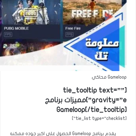
Gameloop محاكي
[tie_tooltip text=””
gravity=”e”]مميزات برنامج
Gameloop[/tie_tooltip]
[tie_list type=”checklist”]
يقدم برنامج Gameloop الحصول علي اكبر جوده ممكنه