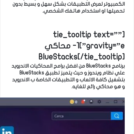
الكمبيوتر لعرض التطبيقات بشكل سهل و بسيط بدون
تحميلها او استخدام هاتفك الشخصي.
[tie_tooltip text=””
gravity=”e”]1- محاكي
BlueStacks[/tie_tooltip]
برنامج BlueStacks من افضل برامج المحاكيات الاندرويد
علي نظام ويندوز و حيث يتميز تطبيق BlueStacks
بتشغيل كافة الالعاب و التطبيقات الخاصة ب الاندرويد
و هو محاكي رائع للغايه.