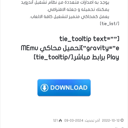
يوجد به اصدارات متعددة من نظام تشغيل أندرويد
يمكنك تحميله و جعله الافتراضي.
يعمل كمحاكي متميز لتشغيل كافة الالعاب.
[/tie_list]
[tie_tooltip text=””
gravity=”e”]تحميل محاكي MEmu
Play برابط مباشر.[/tie_tooltip]
2022-10-12
آخر تحديث: 2024-03-09
121