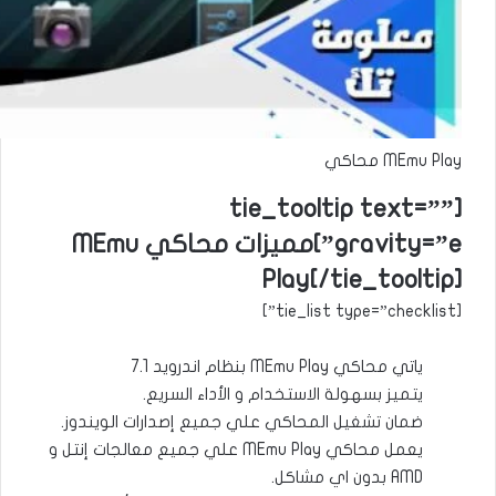
MEmu Play محاكي
[tie_tooltip text=””
gravity=”e”]مميزات محاكي MEmu
Play[/tie_tooltip]
[tie_list type=”checklist”]
ياتي محاكي MEmu Play بنظام اندرويد 7.1
يتميز بسهولة الاستخدام و الأداء السريع.
ضمان تشغيل المحاكي علي جميع إصدارات الويندوز.
يعمل محاكي MEmu Play علي جميع معالجات إنتل و
AMD بدون اي مشاكل.