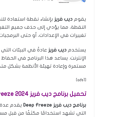
يقوم
ديب فريز
بإنشاء نقطة استعادة للنظ
النقطة، مما يؤدي إلى حذف جميع التغييرا
تغييرات في الإعدادات، أو حتى البرمجيات 
يستخدم
ديب فريز
عادةً في البيئات التي ت
الإنترنت. يساعد هذا البرنامج في الحفا
مستمرة وإعادة تهيئة الأنظمة بشكل متكر
[ads1]
تحميل برنامج ديب فريز 2024 deep freeze عربي مجانا كامل
برنامج ديب فريز Deep Freeze
يقدم عدة م
التي تشهد استخدامًا مكثفًا من قبل مست