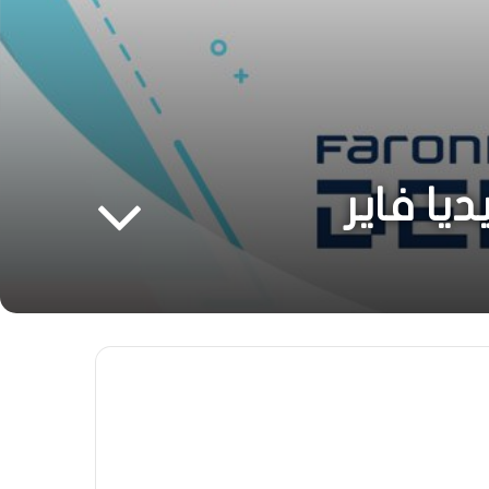
يا فاير