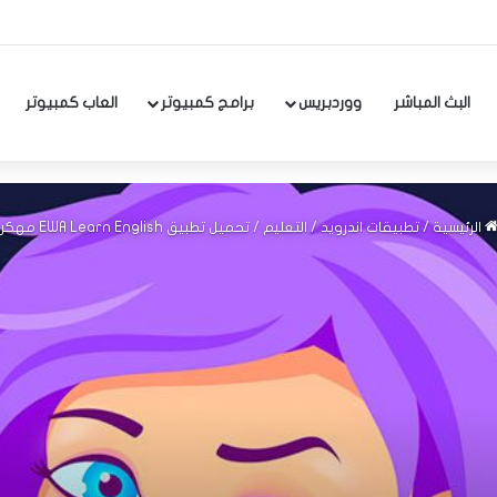
البث المباشر
ووردبريس
برامج كمبيوتر
العاب كمبيوتر
الرئيسية
/
تطبيقات اندرويد
/
التعليم
/
تحميل تطبيق EWA Learn English مهكر