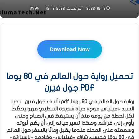
2022-12-12
آخر تحديث: 2022-12-12
85
Download Now
تحميل رواية حول العالم في 80 يوما
PDF جول فيرن
رواية حول العالم في 80 يوما pdf تأليف جول فيرن .. يحيا
السيد «فيلياس فوج» حياة شديدة التنظيم؛ فهو يخطِّط
لكل لحظة من يومه منذ أن يستيقظ في الصباح وحتى
يأوي إلى فراشه. وهكذا تسير حياته إلى أن يضع ثروته
وسمعته على المحك عندما يقبل رِهانًا بالسفر حول العالم
في ٨٠ يومًا فحسب. شارك «فيلياس» وخادمه «باسبارتو»