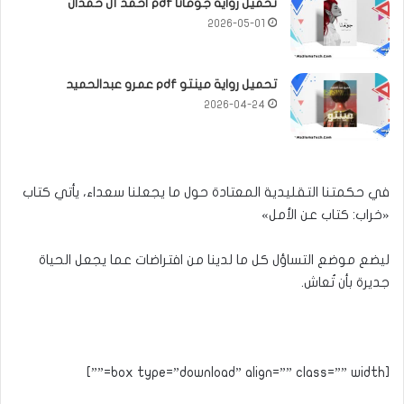
تحميل رواية جومانا pdf أحمد آل حمدان
2026-05-01
تحميل رواية مينتو pdf عمرو عبدالحميد
2026-04-24
في حكمتنا التقليدية المعتادة حول ما يجعلنا سعداء، يأتي كتاب
«خراب: كتاب عن الأمل»
ليضع موضع التساؤل كل ما لدينا من افتراضات عما يجعل الحياة
جديرة بأن تُعاش.
[box type=”download” align=”” class=”” width=””]