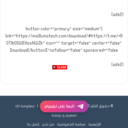
[ads2]
[button color=”primary” size=”medium”
link=”https://ma3lumatech.com/download/#https://t.me/+R
OTlb0SWEHoxNWZk” icon=”” target=”false” center=”false”
nofollow=”false” sponsored=”false”]Download[/button]
[ads2]
© حقوق النشر 2026، جميع الحقوق محفوظة |
معلومة تك
تابعنا على تيليجرام
تصميم و برمجة
الرئيسية
سياسة الخصوصية
من نحن
إتصل بنا