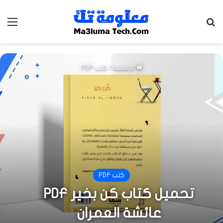
بحث عن
الق
الرئيسية
/
كتب PDF
كتب PDF
تحميل كتاب كن بخير PDF
عائشة العمران