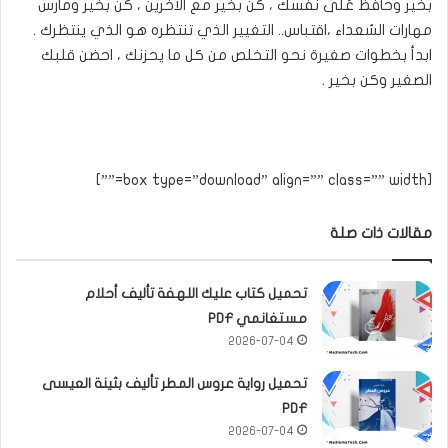
بخير وحافظ عَلَى نفسك ، كن بخير مع الآخرين ، كن بخير ومارس
مهارات السُعداء ،اقتباس.. التغيير الذي تنتظره هو الذي ينتظرك .
ابدأ بخطوات صغيرة نحو التخلص من كل ما يحزنك ، احضن قلبك
الصغير وكن بخير .
[box type=”download” align=”” class=”” width=””]
مقالات ذات صلة
تحميل كتاب عليك اللهفة تأليف أحلام
مستغانمي PDF
2026-07-04
تحميل رواية عروس المطر تأليف بثينة العيسى
PDF
2026-07-04