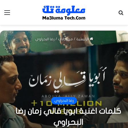
بحث عن
الق
الرئيسية
/
مهرجانات
/
رضا البحراوي
رضا البحراوي
كلمات اغنية ابويا قالي زمان رضا
البحراوي