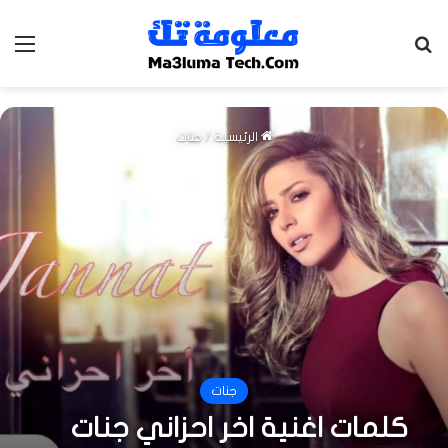
بحث عن
الق
الرئيسية
/
جنات
جنات
كلمات اغنية اخر احزاني جنات