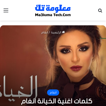
بحث عن
الق
الرئيسية
/
انغام
انغام
كلمات اغنية الخيانة انغام