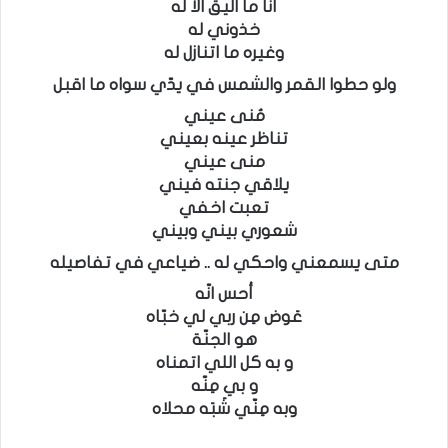
أنا ما اليق الا له
خذوني له
وغيره ما اتنازل له
ولو حطوا القمر والشمس في يدّي سواه ما اقبل
مُنى عيني
تناظر عينه بعيني
منى عيني
يلاقي جنته فيني
تعبت اخفي
شعوري بيني وبيني
متى يسمعني واحكي له .. ضياعي في تفاصيله
أحس انّه
عَوض مِن ربي لي خبّاه
هو الجنّة
و به كل اللي اتمناه
و بي مِنّه
وبه مِنّي شَبَه محلاه