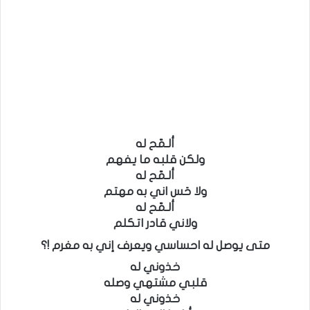
ألـمّح له
ولكن قلبه ما يفهم
ألـمّح له
ولا حَس اني به مهتم
ألـمّح له
ولاني قادر اتكلم
متى يوصل له احساسي ويعرف إني به مغرم !؟
خذوني له
قلبي مشتهي وصله
خذوني له