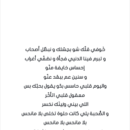
خَوفي قلّك شو بحِسّلك و نبطّل أصحاب
و تبرم فينا الدنيي فجأة و نصَفّي أغراب
إحساس خايفة منّو
و سنين عم ببعُد عنّو
واليوم قلبي حاسس بدّو يقول بحبّك بس
معقول قلبي اتأخّر
اللي بيني وبَينَك نخسر
و الصُّحبة يلي كانت حلوة تخلص بلا مانحس
بلا مانحس بلا مانحس