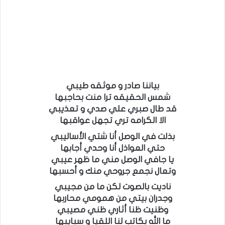
بياننا صادر و موثقه طيبي
شمس الحقيقه ترا منت بحاجبها
قد طال صبري علي صدي و تعذيبي
الا الكرامه تري تجهل عواقبها
بذلت في الوصل أنا شتي الأساليبي
حتي العواذل أنا وحدي أجابها
يا جافي الوصل مني ما ظهر عيبي
وتعال نجمع جروحي منك و أحسبها
ناديت بالصوت لكن ما من مجيبي
وجدران بيتي من همومي محاربها
وظنيت ظنا أثاري ظني مصيبي
ما الله بكاتب لنا اللقيا و سبايبها