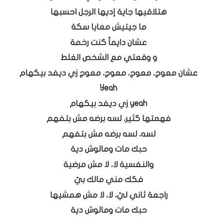
هتلاقيها جاية إديها الرجل احسبها
ما جيتيش معايا سكة
عشان دايماً كنت رخمة
و وقعتي مع الشخص الغلط
عشان معوج، معوج، معوج، معوج زي ديفد بيكهام
Yeah
yeah زي ديفد بيكهام
فهمتها كثير، لسه برضه مش بتفهم
لسه، لسه برضه مش بتفهم
حبك مات ومالوش دية
والنفسية لا، لا مش مرضية
فكك مني مالك بيّ
راجعة ثاني ليّ، لا، لا مش همشيها
حبك مات ومالوش دية