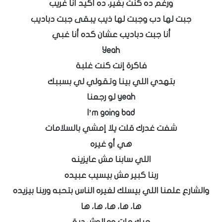
ورغم ده كنت بغير، ده أكيد أنا غريب
جبت لها دب وجبت لها ذيب يبقى جبت دباديب
أنا جبت دباديب عشان كده أنا غبي
Yeah
فاكرة إنت كنت غلبة
بتهدي اللي بينا وتقولي لي بسببك
yeah لو رجعنا
I’m going bad
شفت غدرك قلت يلا إمشي بالسلامات
هي أو غيره
اللي سابنا مش عايزينه
ربنا كبير مش بيسيب عبيده
والشارع علمنا اللي بيسلك لغيره الناس بتحبه وربنا بيزيده
ها، ها، ها، ها، ها
حبك مات ومالوش دية