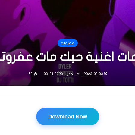
عفروتو
ات اغنية حبك مات عفروت
2023-01-03
آخر تحديث: 2023-01-03
62
Download Now