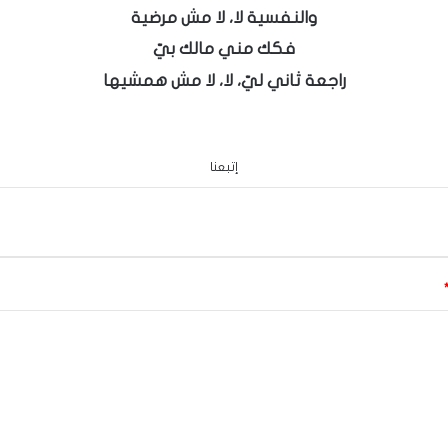
والنفسية لا، لا مش مرضية
فكك مني مالك بيّ
راجعة ثاني ليّ، لا، لا مش همشيها
إتبعنا