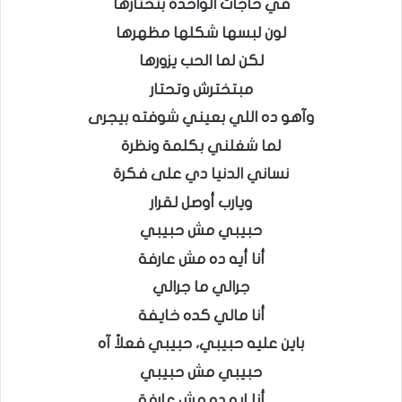
في حاجات الواحدة بتختارها
لون لبسها شكلها مظهرها
لكن لما الحب يزورها
مبتخترش وتحتار
وآهو ده اللي بعيني شوفته بيجرى
لما شغلني بكلمة ونظرة
نساني الدنيا دي على فكرة
ويارب أوصل لقرار
حبيبي مش حبيبي
أنا أيه ده مش عارفة
جرالي ما جرالي
أنا مالي كده خايفة
باين عليه حبيبي، حبيبي فعلاً آه
حبيبي مش حبيبي
أنا إيه ده مش عارفة