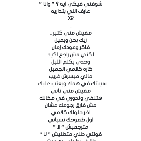
شوفتي فيكي ايه ؟ ” وانا ”
عارف اللي بتداريه
X2
..
مفيش مني كتير ..
زيك بحن وبميل
فاكر وعودك زمان
لكني مش راجع اكيد
وحدي بكلم الليل
كاره كلامي الجميل
حالي ميسرش غريب
سيبتك في همك وبعتب عليك ..
مفيش مني تاني
هتلفي وتدوري في مكانك
مش فارق رجوعك عشان
اخر حلولك كلامي
اول طموحك نسياني
مترجعيش ” لا ”
قولتي طلي متطليش ” لا ”