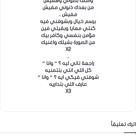
واقف بطولي وهعيش
من بعدك ذنوني مفيش
مفيش ..
برسم خيال وبشوفني فيه
كنتي معايا وبقيتي فين
مؤمن بنفسي وكافر بيك
من الصورة بشيلك واغنيك
X2
..
راجعة تاني ليه ؟ ” وانا ”
كل اللي انتي بتتمنيه
شوفتي فيكي ايه ؟ ” وانا ”
عارف اللي بتداريه
X3
اترك تعليقاً