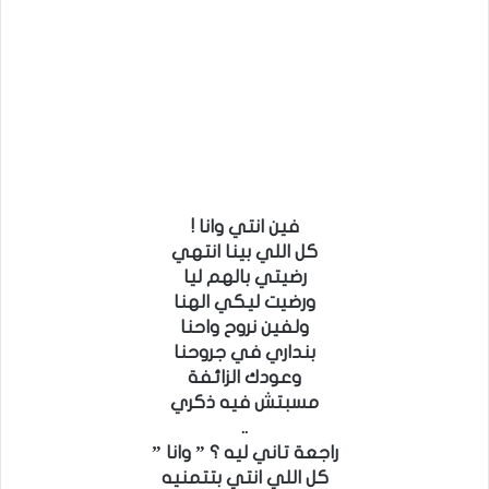
فين انتي وانا !
كل اللي بينا انتهي
رضيتي بالهم ليا
ورضيت ليكي الهنا
ولفين نروح واحنا
بنداري في جروحنا
وعودك الزائفة
مسبتش فيه ذكري
..
راجعة تاني ليه ؟ ” وانا ”
كل اللي انتي بتتمنيه