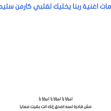
ات اغنية ربنا يخليك لقلبي كارمن سليم
تيرارا را تيرارا را تيرارا را
مش قادرة لسه اصدق إنك انت بقيت معايا